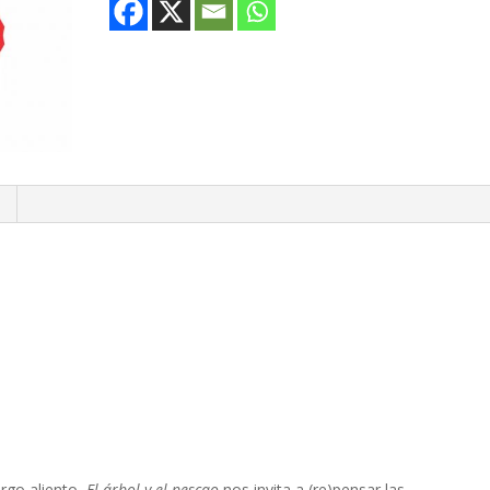
argo aliento,
El árbol y el pescao
nos invita a (re)pensar las