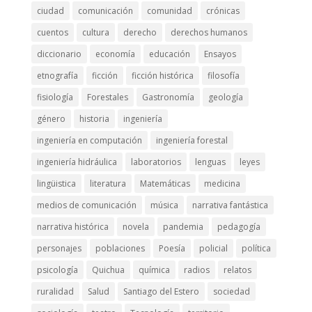
ciudad
comunicación
comunidad
crónicas
cuentos
cultura
derecho
derechos humanos
diccionario
economía
educación
Ensayos
etnografía
ficción
ficción histórica
filosofía
fisiología
Forestales
Gastronomía
geología
género
historia
ingeniería
ingeniería en computación
ingeniería forestal
ingeniería hidráulica
laboratorios
lenguas
leyes
lingüistica
literatura
Matemáticas
medicina
medios de comunicación
música
narrativa fantástica
narrativa histórica
novela
pandemia
pedagogía
personajes
poblaciones
Poesía
policial
política
psicología
Quichua
química
radios
relatos
ruralidad
Salud
Santiago del Estero
sociedad