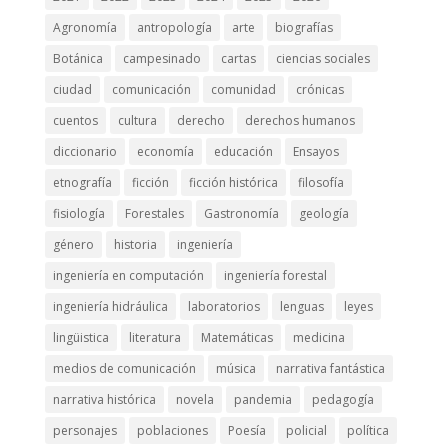
Agronomía
antropología
arte
biografías
Botánica
campesinado
cartas
ciencias sociales
ciudad
comunicación
comunidad
crónicas
cuentos
cultura
derecho
derechos humanos
diccionario
economía
educación
Ensayos
etnografía
ficción
ficción histórica
filosofía
fisiología
Forestales
Gastronomía
geología
género
historia
ingeniería
ingeniería en computación
ingeniería forestal
ingeniería hidráulica
laboratorios
lenguas
leyes
lingüistica
literatura
Matemáticas
medicina
medios de comunicación
música
narrativa fantástica
narrativa histórica
novela
pandemia
pedagogía
personajes
poblaciones
Poesía
policial
política