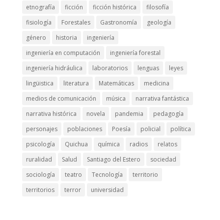
etnografía
ficción
ficción histórica
filosofía
fisiología
Forestales
Gastronomía
geología
género
historia
ingeniería
ingeniería en computación
ingeniería forestal
ingeniería hidráulica
laboratorios
lenguas
leyes
lingüistica
literatura
Matemáticas
medicina
medios de comunicación
música
narrativa fantástica
narrativa histórica
novela
pandemia
pedagogía
personajes
poblaciones
Poesía
policial
política
psicología
Quichua
química
radios
relatos
ruralidad
Salud
Santiago del Estero
sociedad
sociología
teatro
Tecnología
territorio
territorios
terror
universidad