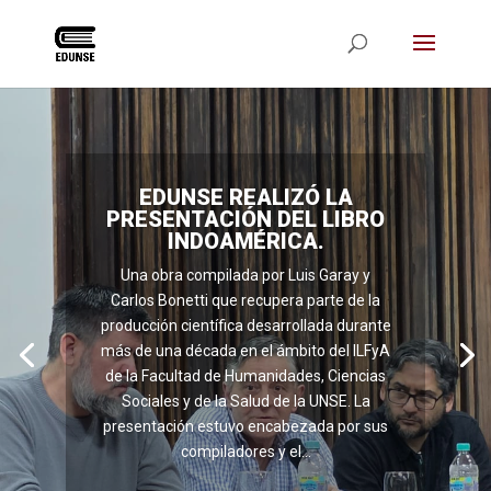
EDUNSE REALIZÓ LA
PRESENTACIÓN DEL LIBRO
INDOAMÉRICA.
MUSA. EL NOMBRE DEL
Una obra compilada por Luis Garay y
MIEDO.
Carlos Bonetti que recupera parte de la
Estamos frente a una biografía que tiene
producción científica desarrollada durante
mucho de cinematográfico. La escritura
más de una década en el ámbito del ILFyA
como la cámara que, en diferentes
de la Facultad de Humanidades, Ciencias
planos, sigue los pasos del excomisario.
Sociales y de la Salud de la UNSE. La
Esa es la sensación que dejan las escenas
presentación estuvo encabezada por sus
elaboradas a lo largo del texto. Hay
compiladores y el...
muchos diálogos, descripciones