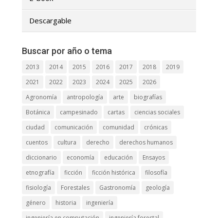
Descargable
Buscar por año o tema
2013
2014
2015
2016
2017
2018
2019
2021
2022
2023
2024
2025
2026
Agronomía
antropología
arte
biografías
Botánica
campesinado
cartas
ciencias sociales
ciudad
comunicación
comunidad
crónicas
cuentos
cultura
derecho
derechos humanos
diccionario
economía
educación
Ensayos
etnografía
ficción
ficción histórica
filosofía
fisiología
Forestales
Gastronomía
geología
género
historia
ingeniería
ingeniería en computación
ingeniería forestal