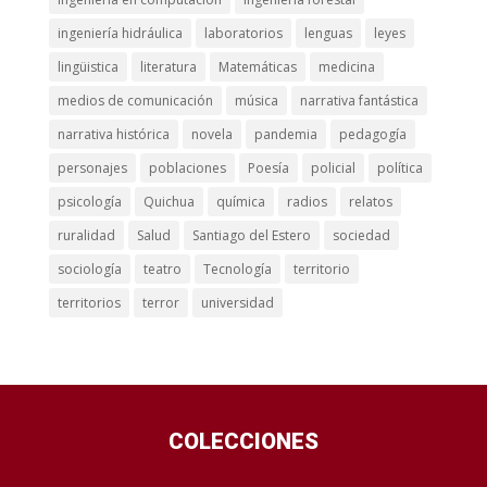
ingeniería hidráulica
laboratorios
lenguas
leyes
lingüistica
literatura
Matemáticas
medicina
medios de comunicación
música
narrativa fantástica
narrativa histórica
novela
pandemia
pedagogía
personajes
poblaciones
Poesía
policial
política
psicología
Quichua
química
radios
relatos
ruralidad
Salud
Santiago del Estero
sociedad
sociología
teatro
Tecnología
territorio
territorios
terror
universidad
COLECCIONES