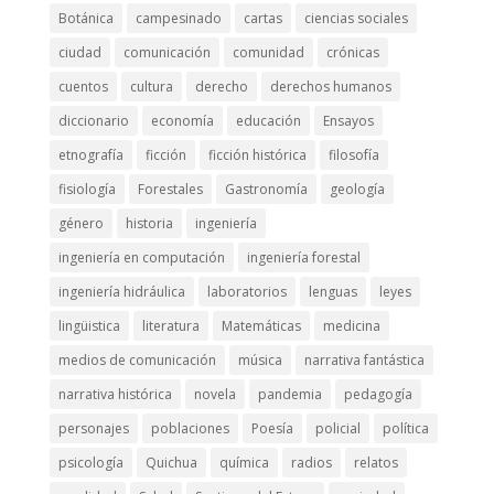
Botánica
campesinado
cartas
ciencias sociales
ciudad
comunicación
comunidad
crónicas
cuentos
cultura
derecho
derechos humanos
diccionario
economía
educación
Ensayos
etnografía
ficción
ficción histórica
filosofía
fisiología
Forestales
Gastronomía
geología
género
historia
ingeniería
ingeniería en computación
ingeniería forestal
ingeniería hidráulica
laboratorios
lenguas
leyes
lingüistica
literatura
Matemáticas
medicina
medios de comunicación
música
narrativa fantástica
narrativa histórica
novela
pandemia
pedagogía
personajes
poblaciones
Poesía
policial
política
psicología
Quichua
química
radios
relatos