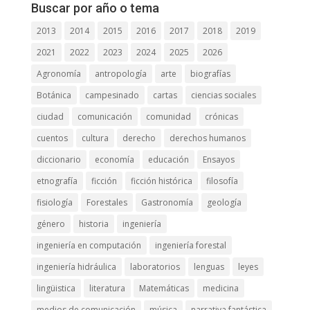
Buscar por año o tema
2013
2014
2015
2016
2017
2018
2019
2021
2022
2023
2024
2025
2026
Agronomía
antropología
arte
biografías
Botánica
campesinado
cartas
ciencias sociales
ciudad
comunicación
comunidad
crónicas
cuentos
cultura
derecho
derechos humanos
diccionario
economía
educación
Ensayos
etnografía
ficción
ficción histórica
filosofía
fisiología
Forestales
Gastronomía
geología
género
historia
ingeniería
ingeniería en computación
ingeniería forestal
ingeniería hidráulica
laboratorios
lenguas
leyes
lingüistica
literatura
Matemáticas
medicina
medios de comunicación
música
narrativa fantástica