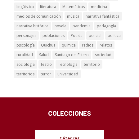
lingüistica
literatura
Matemáticas
medicina
medios de comunicación
música
narrativa fantástica
narrativa histórica
novela
pandemia
pedagogía
personajes
poblaciones
Poesía
policial
política
psicología
Quichua
química
radios
relatos
ruralidad
Salud
Santiago del Estero
sociedad
sociología
teatro
Tecnología
territorio
territorios
terror
universidad
COLECCIONES
Cátedras