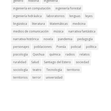
género
historia
ingeniería
ingeniería en computación
ingeniería forestal
ingeniería hidráulica
laboratorios
lenguas
leyes
lingüistica
literatura
Matemáticas
medicina
medios de comunicación
música
narrativa fantástica
narrativa histórica
novela
pandemia
pedagogía
personajes
poblaciones
Poesía
policial
política
psicología
Quichua
química
radios
relatos
ruralidad
Salud
Santiago del Estero
sociedad
sociología
teatro
Tecnología
territorio
territorios
terror
universidad