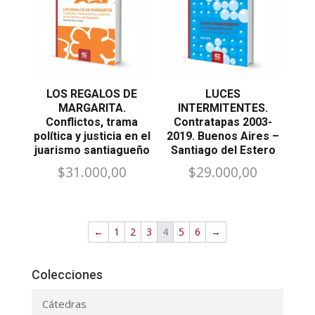
LOS REGALOS DE
LUCES
MARGARITA.
INTERMITENTES.
Conflictos, trama
Contratapas 2003-
política y justicia en el
2019. Buenos Aires –
juarismo santiagueño
Santiago del Estero
$
31.000,00
$
29.000,00
←
1
2
3
4
5
6
→
Colecciones
Cátedras