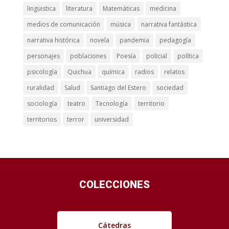
lingüistica
literatura
Matemáticas
medicina
medios de comunicación
música
narrativa fantástica
narrativa histórica
novela
pandemia
pedagogía
personajes
poblaciones
Poesía
policial
política
psicología
Quichua
química
radios
relatos
ruralidad
Salud
Santiago del Estero
sociedad
sociología
teatro
Tecnología
territorio
territorios
terror
universidad
COLECCIONES
Cátedras